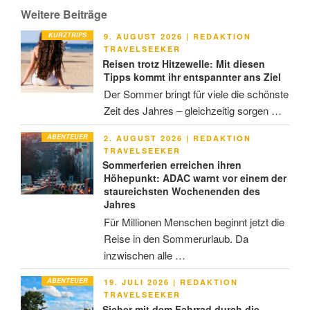
Weitere Beiträge
KURZTRIPS
VERÖFFENTLICHT
9. AUGUST 2026
|
REDAKTION
AM
TRAVELSEEKER
Reisen trotz Hitzewelle: Mit diesen
Tipps kommt ihr entspannter ans Ziel
Der Sommer bringt für viele die schönste
Zeit des Jahres – gleichzeitig sorgen …
ABENTEUER
VERÖFFENTLICHT
2. AUGUST 2026
|
REDAKTION
AM
TRAVELSEEKER
Sommerferien erreichen ihren
Höhepunkt: ADAC warnt vor einem der
staureichsten Wochenenden des
Jahres
Für Millionen Menschen beginnt jetzt die
Reise in den Sommerurlaub. Da
inzwischen alle …
ABENTEUER
VERÖFFENTLICHT
19. JULI 2026
|
REDAKTION
AM
TRAVELSEEKER
Sicher mit dem Fahrrad durch die