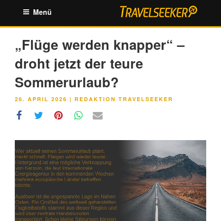
Zum
Menü
Inhalt
springen
„Flüge werden knapper“ –
droht jetzt der teure
Sommerurlaub?
VERÖFFENTLICHT
26. APRIL 2026
|
REDAKTION TRAVELSEEKER
AM
Link
Embed