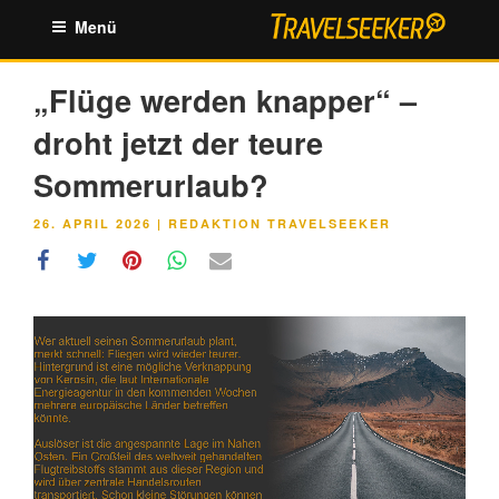
Zum
Menü
Inhalt
springen
„Flüge werden knapper“ –
droht jetzt der teure
Sommerurlaub?
VERÖFFENTLICHT
26. APRIL 2026
|
REDAKTION TRAVELSEEKER
AM
Link
Embed