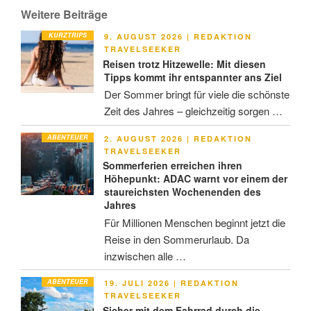
Weitere Beiträge
KURZTRIPS
VERÖFFENTLICHT
9. AUGUST 2026
|
REDAKTION
AM
TRAVELSEEKER
Reisen trotz Hitzewelle: Mit diesen
Tipps kommt ihr entspannter ans Ziel
Der Sommer bringt für viele die schönste
Zeit des Jahres – gleichzeitig sorgen …
ABENTEUER
VERÖFFENTLICHT
2. AUGUST 2026
|
REDAKTION
AM
TRAVELSEEKER
Sommerferien erreichen ihren
Höhepunkt: ADAC warnt vor einem der
staureichsten Wochenenden des
Jahres
Für Millionen Menschen beginnt jetzt die
Reise in den Sommerurlaub. Da
inzwischen alle …
ABENTEUER
VERÖFFENTLICHT
19. JULI 2026
|
REDAKTION
AM
TRAVELSEEKER
Sicher mit dem Fahrrad durch die