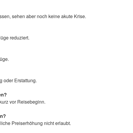
sen, sehen aber noch keine akute Krise.
üge reduziert.
lüge.
g oder Erstattung.
en?
kurz vor Reisebeginn.
en?
gliche Preiserhöhung nicht erlaubt.