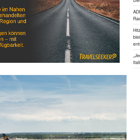
ADF
Rad
Hit
ble
ent
„Je
Ita