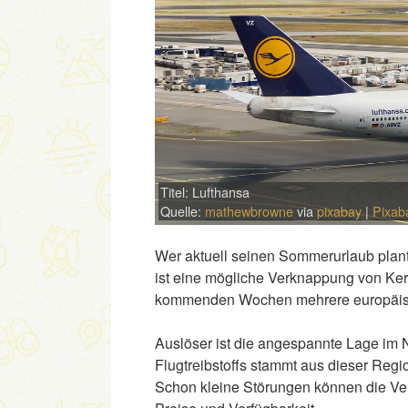
Titel: Lufthansa
Quelle:
mathewbrowne
via
pixabay
|
Pixab
Wer aktuell seinen Sommerurlaub plant,
ist eine mögliche Verknappung von Kero
kommenden Wochen mehrere europäisch
Auslöser ist die angespannte Lage im 
Flugtreibstoffs stammt aus dieser Regio
Schon kleine Störungen können die Ver