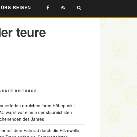
FÜRS REISEN
er teure
UESTE BEITRÄGE
merferien erreichen ihren Höhepunkt:
C warnt vor einem der staureichsten
chenenden des Jahres
her mit dem Fahrrad durch die Hitzewelle:
se Tipps helfen bei Sommerfahrten