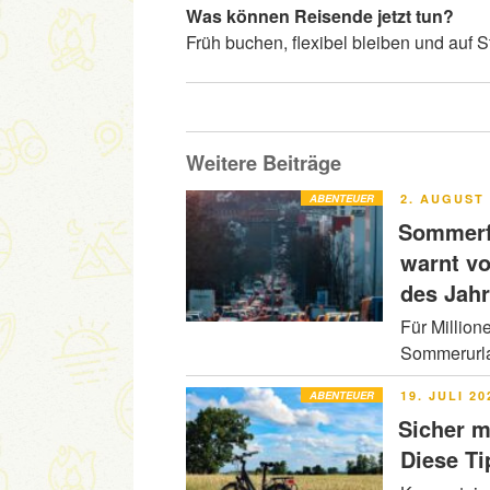
Was können Reisende jetzt tun?
Früh buchen, flexibel bleiben und auf
Weitere Beiträge
VERÖFFENT
ABENTEUER
2. AUGUST 
AM
Sommerfe
warnt v
des Jah
Für Million
Sommerurla
VERÖFFENT
ABENTEUER
19. JULI 20
AM
Sicher m
Diese Ti