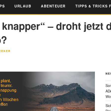
PS
URLAUB
ABENTEUER
TIPPS & TRICKS 
knapper“ – droht jetzt d
b?
EEKER
NE
Som
ADA
Wo
Sic
Die