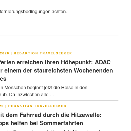
 Stornierungsbedingungen achten.
LICHT
2026
|
REDAKTION TRAVELSEEKER
rien erreichen ihren Höhepunkt: ADAC
or einem der staureichsten Wochenenden
res
en Menschen beginnt jetzt die Reise in den
ub. Da inzwischen alle …
LICHT
26
|
REDAKTION TRAVELSEEKER
it dem Fahrrad durch die Hitzewelle:
pps helfen bei Sommerfahrten