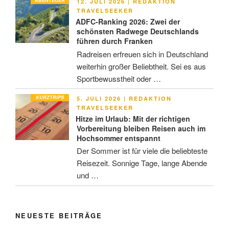
ABENTEUER
VERÖFFENTLICHT
12. JULI 2026
|
REDAKTION
AM
TRAVELSEEKER
ADFC-Ranking 2026: Zwei der
schönsten Radwege Deutschlands
führen durch Franken
Radreisen erfreuen sich in Deutschland
weiterhin großer Beliebtheit. Sei es aus
Sportbewusstheit oder …
KURZTRIPS
VERÖFFENTLICHT
5. JULI 2026
|
REDAKTION
AM
TRAVELSEEKER
Hitze im Urlaub: Mit der richtigen
Vorbereitung bleiben Reisen auch im
Hochsommer entspannt
Der Sommer ist für viele die beliebteste
Reisezeit. Sonnige Tage, lange Abende
und …
NEUESTE BEITRÄGE