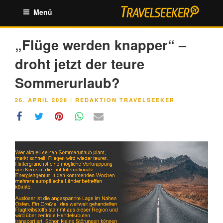
Zum
Menü
Inhalt
springen
„Flüge werden knapper“ –
droht jetzt der teure
Sommerurlaub?
VERÖFFENTLICHT
26. APRIL 2026
|
REDAKTION TRAVELSEEKER
AM
Link
Embed