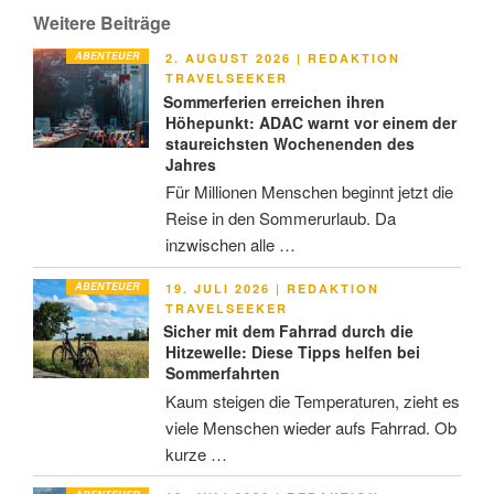
Weitere Beiträge
ABENTEUER
VERÖFFENTLICHT
2. AUGUST 2026
|
REDAKTION
AM
TRAVELSEEKER
Sommerferien erreichen ihren
Höhepunkt: ADAC warnt vor einem der
staureichsten Wochenenden des
Jahres
Für Millionen Menschen beginnt jetzt die
Reise in den Sommerurlaub. Da
inzwischen alle …
ABENTEUER
VERÖFFENTLICHT
19. JULI 2026
|
REDAKTION
AM
TRAVELSEEKER
Sicher mit dem Fahrrad durch die
Hitzewelle: Diese Tipps helfen bei
Sommerfahrten
Kaum steigen die Temperaturen, zieht es
viele Menschen wieder aufs Fahrrad. Ob
kurze …