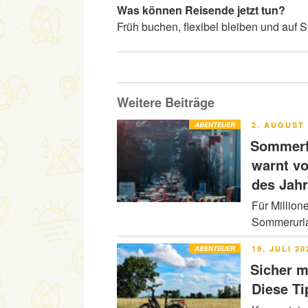
Was können Reisende jetzt tun?
Früh buchen, flexibel bleiben und auf
Weitere Beiträge
VERÖFFENT
ABENTEUER
2. AUGUST 
AM
Sommerfe
warnt v
des Jah
Für Million
Sommerurla
VERÖFFENT
ABENTEUER
19. JULI 20
AM
Sicher m
Diese Ti