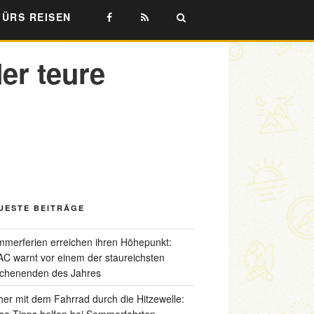
FÜRS REISEN
er teure
UESTE BEITRÄGE
merferien erreichen ihren Höhepunkt:
C warnt vor einem der staureichsten
chenenden des Jahres
her mit dem Fahrrad durch die Hitzewelle:
se Tipps helfen bei Sommerfahrten