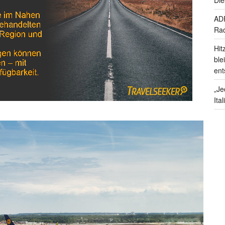
ADF
Rad
Hit
ble
ent
„Je
Ita