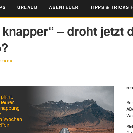
PS
URLAUB
ABENTEUER
TIPPS & TRICKS 
knapper“ – droht jetzt d
b?
EEKER
NE
Som
ADA
Wo
Sic
Die