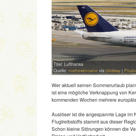
Titel: Lufthansa
Quelle:
mathewbrowne
via
pixabay
|
Pixab
Wer aktuell seinen Sommerurlaub plant,
ist eine mögliche Verknappung von Kero
kommenden Wochen mehrere europäisch
Auslöser ist die angespannte Lage im 
Flugtreibstoffs stammt aus dieser Regio
Schon kleine Störungen können die Ver