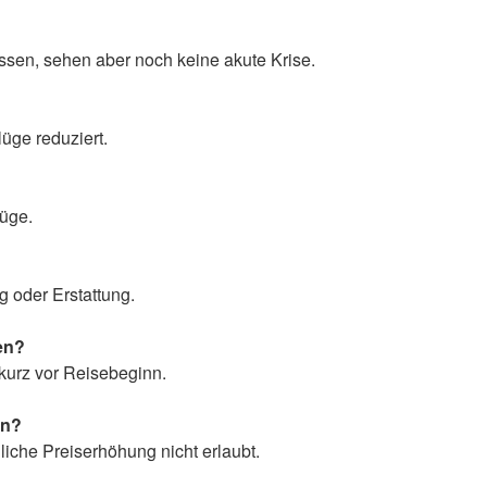
sen, sehen aber noch keine akute Krise.
üge reduziert.
lüge.
g oder Erstattung.
en?
kurz vor Reisebeginn.
en?
gliche Preiserhöhung nicht erlaubt.