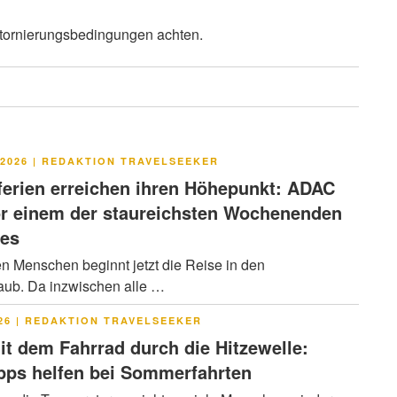
 Stornierungsbedingungen achten.
LICHT
2026
|
REDAKTION TRAVELSEEKER
rien erreichen ihren Höhepunkt: ADAC
or einem der staureichsten Wochenenden
res
en Menschen beginnt jetzt die Reise in den
ub. Da inzwischen alle …
LICHT
26
|
REDAKTION TRAVELSEEKER
it dem Fahrrad durch die Hitzewelle:
pps helfen bei Sommerfahrten