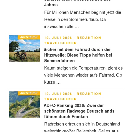
Jahres
Für Millionen Menschen beginnt jetzt die
Reise in den Sommerurlaub. Da
inzwischen alle …
ABENTEUER
VERÖFFENTLICHT
19. JULI 2026
|
REDAKTION
AM
TRAVELSEEKER
Sicher mit dem Fahrrad durch die
Hitzewelle: Diese Tipps helfen bei
Sommerfahrten
Kaum steigen die Temperaturen, zieht es
viele Menschen wieder aufs Fahrrad. Ob
kurze …
ABENTEUER
VERÖFFENTLICHT
12. JULI 2026
|
REDAKTION
AM
TRAVELSEEKER
ADFC-Ranking 2026: Zwei der
schönsten Radwege Deutschlands
führen durch Franken
Radreisen erfreuen sich in Deutschland
weiterhin großer Beliebtheit. Sei es aus