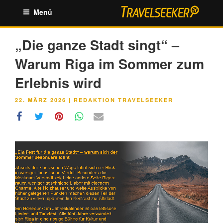
Zum
Menü
Inhalt
springen
„Die ganze Stadt singt“ –
Warum Riga im Sommer zum
Erlebnis wird
VERÖFFENTLICHT
22. MÄRZ 2026
|
REDAKTION TRAVELSEEKER
AM
Link
Embed