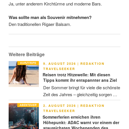
Ja, unter anderem Kirchtürme und moderne Bars.
Was sollte man als Souvenir mitnehmen?
Den traditionellen Rigaer Balsam.
Weitere Beiträge
KURZTRIPS
VERÖFFENTLICHT
9. AUGUST 2026
|
REDAKTION
AM
TRAVELSEEKER
Reisen trotz Hitzewelle: Mit diesen
Tipps kommt ihr entspannter ans Ziel
Der Sommer bringt für viele die schönste
Zeit des Jahres – gleichzeitig sorgen …
ABENTEUER
VERÖFFENTLICHT
2. AUGUST 2026
|
REDAKTION
AM
TRAVELSEEKER
Sommerferien erreichen ihren
Höhepunkt: ADAC warnt vor einem der
staureichsten Wochenenden des