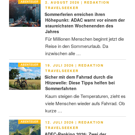
ABENTEUER
VERÖFFENTLICHT
2. AUGUST 2026
|
REDAKTION
AM
TRAVELSEEKER
Sommerferien erreichen ihren
Höhepunkt: ADAC warnt vor einem der
staureichsten Wochenenden des
Jahres
Für Millionen Menschen beginnt jetzt die
Reise in den Sommerurlaub. Da
inzwischen alle …
ABENTEUER
VERÖFFENTLICHT
19. JULI 2026
|
REDAKTION
AM
TRAVELSEEKER
Sicher mit dem Fahrrad durch die
Hitzewelle: Diese Tipps helfen bei
Sommerfahrten
Kaum steigen die Temperaturen, zieht es
viele Menschen wieder aufs Fahrrad. Ob
kurze …
ABENTEUER
VERÖFFENTLICHT
12. JULI 2026
|
REDAKTION
AM
TRAVELSEEKER
ADFC-Ranking 2026: Zwei der