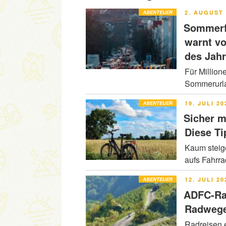
VERÖFFENT
ABENTEUER
2. AUGUST 
AM
Sommerfe
warnt v
des Jah
Für Million
Sommerurla
VERÖFFENT
ABENTEUER
19. JULI 20
AM
Sicher m
Diese Ti
Kaum steig
aufs Fahrr
VERÖFFENT
ABENTEUER
12. JULI 20
AM
ADFC-Ra
Radwege
Radreisen e