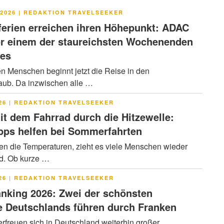
LICHT
2026
|
REDAKTION TRAVELSEEKER
rien erreichen ihren Höhepunkt: ADAC
or einem der staureichsten Wochenenden
res
en Menschen beginnt jetzt die Reise in den
ub. Da inzwischen alle …
LICHT
26
|
REDAKTION TRAVELSEEKER
it dem Fahrrad durch die Hitzewelle:
pps helfen bei Sommerfahrten
en die Temperaturen, zieht es viele Menschen wieder
ad. Ob kurze …
LICHT
26
|
REDAKTION TRAVELSEEKER
nking 2026: Zwei der schönsten
 Deutschlands führen durch Franken
rfreuen sich in Deutschland weiterhin großer