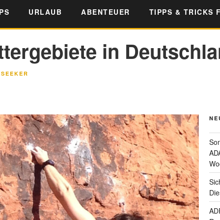
PS
URLAUB
ABENTEUER
TIPPS & TRICKS 
ttergebiete in Deutschl
LSEEKER
NE
Som
ADA
Wo
Sic
Die
ADF