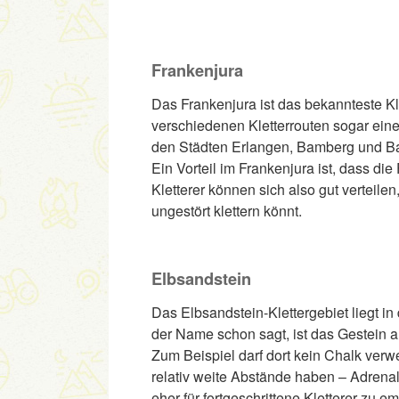
Frankenjura
Das Frankenjura ist das bekannteste Kl
verschiedenen Kletterrouten sogar eines
den Städten Erlangen, Bamberg und Bayr
Ein Vorteil im Frankenjura ist, dass di
Kletterer können sich also gut verteil
ungestört klettern könnt.
Elbsandstein
Das Elbsandstein-Klettergebiet liegt 
der Name schon sagt, ist das Gestein a
Zum Beispiel darf dort kein Chalk ver
relativ weite Abstände haben – Adrenali
eher für fortgeschrittene Kletterer zu 