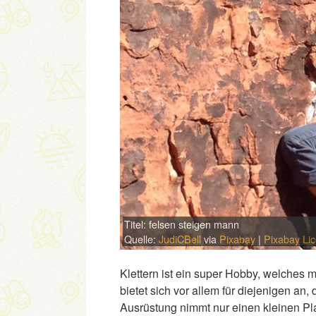
Titel: felsen steigen mann
Quelle:
JudiCBell
via
Pixabay
|
Pixabay Li
Klettern ist ein super Hobby, welches
bietet sich vor allem für diejenigen a
Ausrüstung nimmt nur einen kleinen Pla