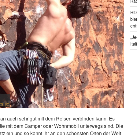
Rad
Hit
ble
ent
„Je
Ita
cense
 man auch sehr gut mit dem Reisen verbinden kann. Es
n, die mit dem Camper oder Wohnmobil unterwegs sind. Die
tz ein und so könnt ihr an den schönsten Orten der Welt