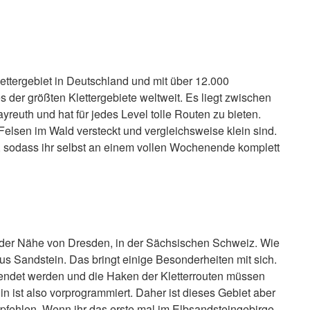
ettergebiet in Deutschland und mit über 12.000
 der größten Klettergebiete weltweit. Es liegt zwischen
euth und hat für jedes Level tolle Routen zu bieten.
e Felsen im Wald versteckt und vergleichsweise klein sind.
en, sodass ihr selbst an einem vollen Wochenende komplett
in der Nähe von Dresden, in der Sächsischen Schweiz. Wie
us Sandstein. Das bringt einige Besonderheiten mit sich.
wendet werden und die Haken der Kletterrouten müssen
n ist also vorprogrammiert. Daher ist dieses Gebiet aber
empfehlen. Wenn ihr das erste mal im Elbsandsteingebirge