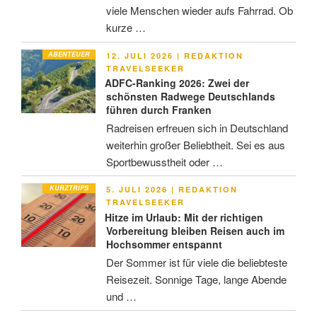
viele Menschen wieder aufs Fahrrad. Ob
kurze …
ABENTEUER
VERÖFFENTLICHT
12. JULI 2026
|
REDAKTION
AM
TRAVELSEEKER
ADFC-Ranking 2026: Zwei der
schönsten Radwege Deutschlands
führen durch Franken
Radreisen erfreuen sich in Deutschland
weiterhin großer Beliebtheit. Sei es aus
Sportbewusstheit oder …
KURZTRIPS
VERÖFFENTLICHT
5. JULI 2026
|
REDAKTION
AM
TRAVELSEEKER
Hitze im Urlaub: Mit der richtigen
Vorbereitung bleiben Reisen auch im
Hochsommer entspannt
Der Sommer ist für viele die beliebteste
Reisezeit. Sonnige Tage, lange Abende
und …