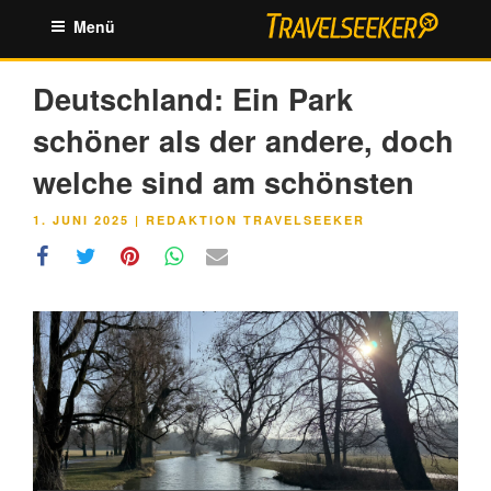
Zum
Menü
Inhalt
springen
Deutschland: Ein Park
schöner als der andere, doch
welche sind am schönsten
VERÖFFENTLICHT
1. JUNI 2025
|
REDAKTION TRAVELSEEKER
AM