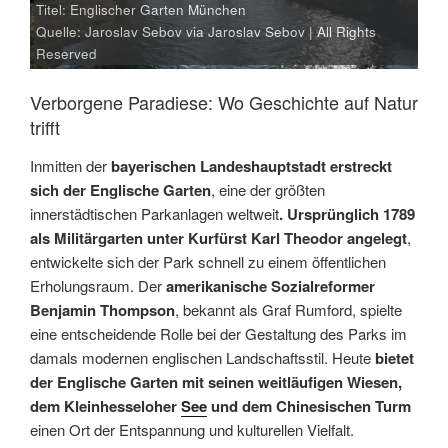
Titel: Englischer Garten München
Quelle: Jaroslav Sebov via Jaroslav Sebov | All Rights
Reserved
Verborgene Paradiese: Wo Geschichte auf Natur
trifft
Inmitten der
bayerischen Landeshauptstadt erstreckt
sich der Englische Garten
, eine der größten
innerstädtischen Parkanlagen weltweit
. Ursprünglich 1789
als Militärgarten unter Kurfürst Karl Theodor angelegt
,
entwickelte sich der Park schnell zu einem öffentlichen
Erholungsraum. Der
amerikanische Sozialreformer
Benjamin Thompson
, bekannt als Graf Rumford, spielte
eine entscheidende Rolle bei der Gestaltung des Parks im
damals modernen englischen Landschaftsstil. Heute
bietet
der Englische Garten mit seinen weitläufigen Wiesen,
dem Kleinhesseloher
See
und dem Chinesischen Turm
einen Ort der Entspannung und kulturellen Vielfalt.