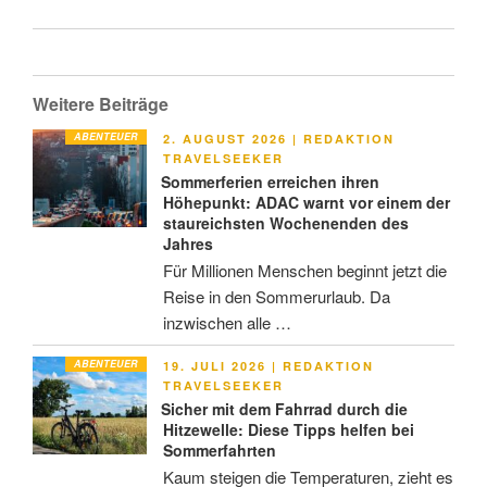
Weitere Beiträge
ABENTEUER
VERÖFFENTLICHT
2. AUGUST 2026
|
REDAKTION
AM
TRAVELSEEKER
Sommerferien erreichen ihren
Höhepunkt: ADAC warnt vor einem der
staureichsten Wochenenden des
Jahres
Für Millionen Menschen beginnt jetzt die
Reise in den Sommerurlaub. Da
inzwischen alle …
ABENTEUER
VERÖFFENTLICHT
19. JULI 2026
|
REDAKTION
AM
TRAVELSEEKER
Sicher mit dem Fahrrad durch die
Hitzewelle: Diese Tipps helfen bei
Sommerfahrten
Kaum steigen die Temperaturen, zieht es