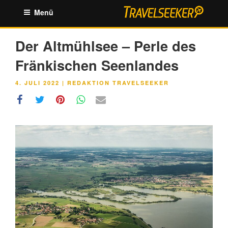
Zum
Menü
Inhalt
springen
Der Altmühlsee – Perle des
Fränkischen Seenlandes
VERÖFFENTLICHT
4. JULI 2022
|
REDAKTION TRAVELSEEKER
AM