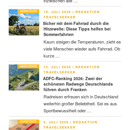
inzwischen alle …
ABENTEUER
VERÖFFENTLICHT
19. JULI 2026
|
REDAKTION
AM
TRAVELSEEKER
Sicher mit dem Fahrrad durch die
Hitzewelle: Diese Tipps helfen bei
Sommerfahrten
Kaum steigen die Temperaturen, zieht es
viele Menschen wieder aufs Fahrrad. Ob
kurze …
ABENTEUER
VERÖFFENTLICHT
12. JULI 2026
|
REDAKTION
AM
TRAVELSEEKER
ADFC-Ranking 2026: Zwei der
schönsten Radwege Deutschlands
führen durch Franken
Radreisen erfreuen sich in Deutschland
weiterhin großer Beliebtheit. Sei es aus
Sportbewusstheit oder …
KURZTRIPS
VERÖFFENTLICHT
5. JULI 2026
|
REDAKTION
AM
TRAVELSEEKER