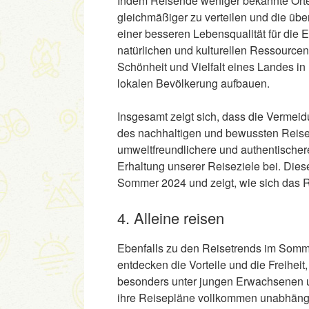
Indem Reisende weniger bekannte Orte e
gleichmäßiger zu verteilen und die über
einer besseren Lebensqualität für die 
natürlichen und kulturellen Ressource
Schönheit und Vielfalt eines Landes i
lokalen Bevölkerung aufbauen.
Insgesamt zeigt sich, dass die Vermei
des nachhaltigen und bewussten Reisens
umweltfreundlichere und authentischere
Erhaltung unserer Reiseziele bei. Dies
Sommer 2024 und zeigt, wie sich das R
4. Alleine reisen
Ebenfalls zu den Reisetrends im Somm
entdecken die Vorteile und die Freiheit
besonders unter jungen Erwachsenen und
ihre Reisepläne vollkommen unabhängig