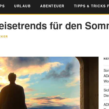
PS
URLAUB
ABENTEUER
TIPPS & TRICKS 
Reisetrends für den Som
EKER
NE
Som
ADA
Wo
Sic
Die
ADF