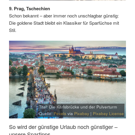
9. Prag, Tschechien
Schon bekannt – aber immer noch unschlagbar günstig:
Die goldene Stadt bleibt ein Klassiker für Sparfüchse mit
Stil.
Titel: Die Karlsbrücke und der Pulverturm
Quelle:
Pexels
via
Pixabay
|
Pixabay License
So wird der günstige Urlaub noch günstiger –
unsere Spartipps