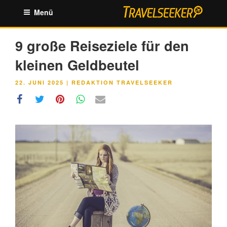
Zum
Menü
Inhalt
springen
9 große Reiseziele für den
kleinen Geldbeutel
VERÖFFENTLICHT
22. JUNI 2025
|
REDAKTION TRAVELSEEKER
AM