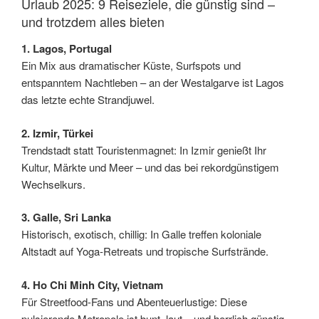
Urlaub 2025: 9 Reiseziele, die günstig sind –
und trotzdem alles bieten
1. Lagos, Portugal
Ein Mix aus dramatischer Küste, Surfspots und
entspanntem Nachtleben – an der Westalgarve ist Lagos
das letzte echte Strandjuwel.
2. Izmir, Türkei
Trendstadt statt Touristenmagnet: In Izmir genießt Ihr
Kultur, Märkte und Meer – und das bei rekordgünstigem
Wechselkurs.
3. Galle, Sri Lanka
Historisch, exotisch, chillig: In Galle treffen koloniale
Altstadt auf Yoga-Retreats und tropische Surfstrände.
4. Ho Chi Minh City, Vietnam
Für Streetfood-Fans und Abenteuerlustige: Diese
pulsierende Metropole ist bunt, laut – und herrlich günstig.