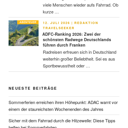
viele Menschen wieder aufs Fahrrad. Ob
kurze …
ABENTEUER
VERÖFFENTLICHT
12. JULI 2026
|
REDAKTION
AM
TRAVELSEEKER
ADFC-Ranking 2026: Zwei der
schönsten Radwege Deutschlands
führen durch Franken
Radreisen erfreuen sich in Deutschland
weiterhin großer Beliebtheit. Sei es aus
Sportbewusstheit oder …
NEUESTE BEITRÄGE
Sommerferien erreichen ihren Höhepunkt: ADAC warnt vor
einem der staureichsten Wochenenden des Jahres
Sicher mit dem Fahrrad durch die Hitzewelle: Diese Tipps
helfen bei Sommerfahrten