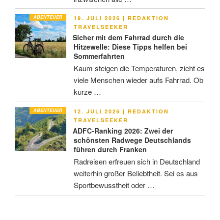
ABENTEUER
VERÖFFENTLICHT
19. JULI 2026
|
REDAKTION
AM
TRAVELSEEKER
Sicher mit dem Fahrrad durch die
Hitzewelle: Diese Tipps helfen bei
Sommerfahrten
Kaum steigen die Temperaturen, zieht es
viele Menschen wieder aufs Fahrrad. Ob
kurze …
ABENTEUER
VERÖFFENTLICHT
12. JULI 2026
|
REDAKTION
AM
TRAVELSEEKER
ADFC-Ranking 2026: Zwei der
schönsten Radwege Deutschlands
führen durch Franken
Radreisen erfreuen sich in Deutschland
weiterhin großer Beliebtheit. Sei es aus
Sportbewusstheit oder …