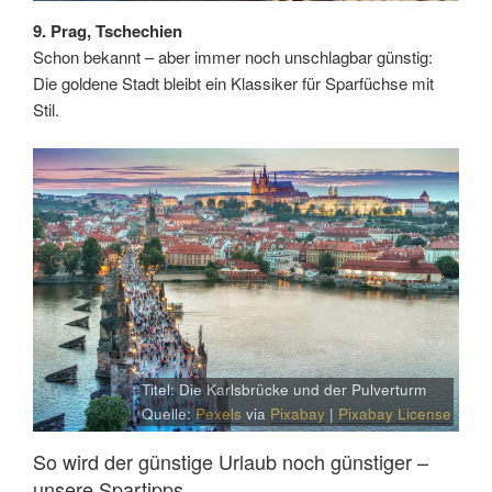
9. Prag, Tschechien
Schon bekannt – aber immer noch unschlagbar günstig:
Die goldene Stadt bleibt ein Klassiker für Sparfüchse mit
Stil.
Titel: Die Karlsbrücke und der Pulverturm
Quelle:
Pexels
via
Pixabay
|
Pixabay License
So wird der günstige Urlaub noch günstiger –
unsere Spartipps