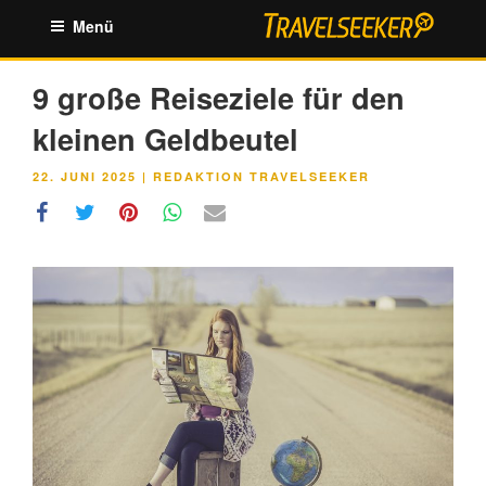
Zum
Menü
Inhalt
springen
9 große Reiseziele für den
kleinen Geldbeutel
VERÖFFENTLICHT
22. JUNI 2025
|
REDAKTION TRAVELSEEKER
AM