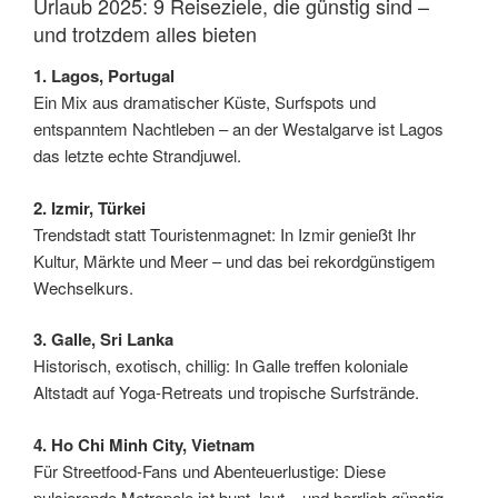
Urlaub 2025: 9 Reiseziele, die günstig sind –
und trotzdem alles bieten
1. Lagos, Portugal
Ein Mix aus dramatischer Küste, Surfspots und
entspanntem Nachtleben – an der Westalgarve ist Lagos
das letzte echte Strandjuwel.
2. Izmir, Türkei
Trendstadt statt Touristenmagnet: In Izmir genießt Ihr
Kultur, Märkte und Meer – und das bei rekordgünstigem
Wechselkurs.
3. Galle, Sri Lanka
Historisch, exotisch, chillig: In Galle treffen koloniale
Altstadt auf Yoga-Retreats und tropische Surfstrände.
4. Ho Chi Minh City, Vietnam
Für Streetfood-Fans und Abenteuerlustige: Diese
pulsierende Metropole ist bunt, laut – und herrlich günstig.