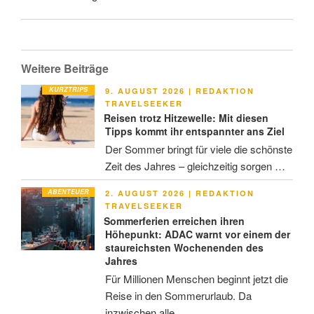
Weitere Beiträge
KURZTRIPS
VERÖFFENTLICHT
9. AUGUST 2026
|
REDAKTION
AM
TRAVELSEEKER
Reisen trotz Hitzewelle: Mit diesen
Tipps kommt ihr entspannter ans Ziel
Der Sommer bringt für viele die schönste
Zeit des Jahres – gleichzeitig sorgen …
ABENTEUER
VERÖFFENTLICHT
2. AUGUST 2026
|
REDAKTION
AM
TRAVELSEEKER
Sommerferien erreichen ihren
Höhepunkt: ADAC warnt vor einem der
staureichsten Wochenenden des
Jahres
Für Millionen Menschen beginnt jetzt die
Reise in den Sommerurlaub. Da
inzwischen alle …